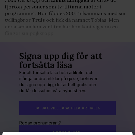
fjorton personer som tv-tittarna möter i
programmet. Hon föddes 2001 tillsammans med sin
tvillingbror
Truls
och fick då namnet Tobias. Men
ända sedan hon var liten har hon känt sig som en
fånge i sin pojkkropp.
Signa upp dig för att
fortsätta läsa
För att fortsätta läsa hela artikeln, och
många andra artiklar på qx.se, behöver
du signa upp dig, det är helt gratis och
du får dessutom våra nyhetsbrev.
JA, JAG VILL LÄSA HELA ARTIKELN
Redan prenumerant?
LOGGA IN HÄR!