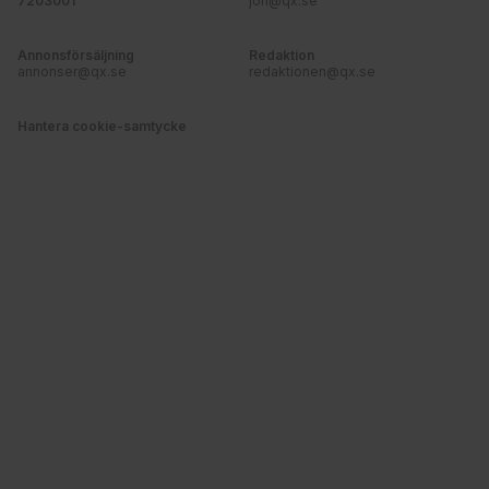
7203001
jon@qx.se
Annonsförsäljning
Redaktion
annonser@qx.se
redaktionen@qx.se
Hantera cookie-samtycke