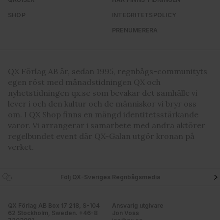
SHOP
INTEGRITETSPOLICY
PRENUMERERA
QX Förlag AB är, sedan 1995, regnbågs-communityts
egen röst med månadstidningen QX och
nyhetstidningen qx.se som bevakar det samhälle vi
lever i och den kultur och de människor vi bryr oss
om. I QX Shop finns en mängd identitetsstärkande
varor. Vi arrangerar i samarbete med andra aktörer
regelbundet event där QX-Galan utgör kronan på
verket.
Följ QX-Sveriges Regnbågsmedia
QX Förlag AB Box 17 218, S-104
Ansvarig utgivare
62 Stockholm, Sweden. +46-8
Jon Voss