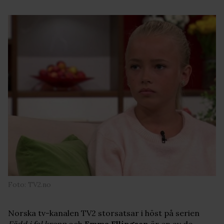
Foto: TV2.no
Norska tv-kanalen TV2 storsatsar i höst på serien
Född i fel kropp
och
Emma Ellingsen
är en av de