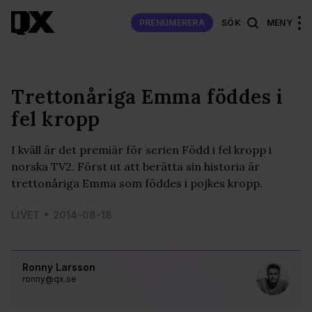
PRENUMERERA
SÖK
MENY
Trettonåriga Emma föddes i
fel kropp
I kväll är det premiär för serien Född i fel kropp i
norska TV2. Först ut att berätta sin historia är
trettonåriga Emma som föddes i pojkes kropp.
LIVET
2014-08-18
Ronny Larsson
ronny@qx.se