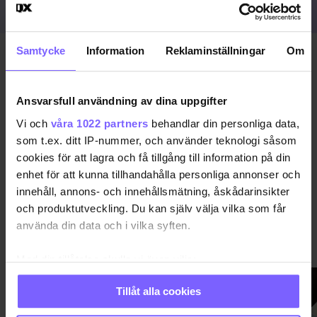
Samtycke
Information
Reklaminställningar
Om
Publicerad 2014-08-18
Uppdaterad 2016-11-15
Ansvarsfull användning av dina uppgifter
DELA DEN HÄR ARTIKELN
Vi och
våra 1022 partners
behandlar din personliga data,
som t.ex. ditt IP-nummer, och använder teknologi såsom
cookies för att lagra och få tillgång till information på din
enhet för att kunna tillhandahålla personliga annonser och
innehåll, annons- och innehållsmätning, åskådarinsikter
och produktutveckling. Du kan själv välja vilka som får
använda din data och i vilka syften.
LIVET
VISA MER LIVET
Med din tillåtelse skulle vi även vilja:
Samla in information om din geografiska plats
Tillåt alla cookies
som kan ha en noggrannhet på upp till flera meter
Identifiera din enhet genom att aktivt skanna den