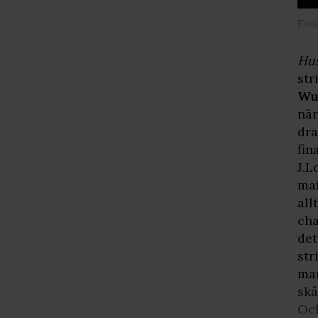
Foto
Hus
str
W
när
dra
fin
J.L
maf
all
cha
det
str
mar
skå
Och