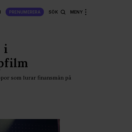
N
PRENUMERERA
SÖK
MENY
 i
pfilm
rippor som lurar finansmän på