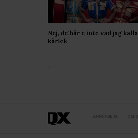
t
Nej, de´här e inte vad jag kall
 stora
kärlek
ANNONSERA
OM 