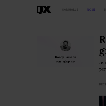
SAMHÄLLE
NÖJE
S
R
g
Ronny Larsson
ronny@qx.se
Jen
pen
REC