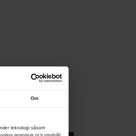
nix i
Om
oker"
änder teknologi såsom
rsonliga annonser och innehåll,