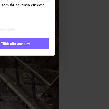
a som får använda din data
lera meter
ryck)
ljsektionen
. Du kan ändra
Tillåt alla cookies
andahålla funktioner för
n information från din enhet
 tur kombinera informationen
 deras tjänster. Du