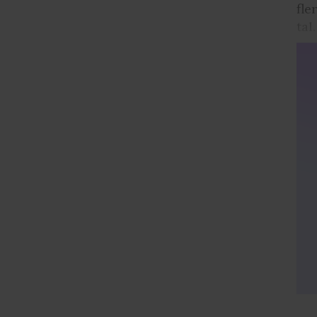
fle
tal.