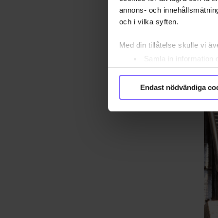
annons- och innehållsmätning
och i vilka syften.
Med din tillåtelse skulle vi äve
Samla in information 
Identifiera din enhet 
Ta reda på mer om hur dina pe
Endast nödvändiga co
eller dra tillbaka ditt samtyc
Vi använder enhetsidentifierar
sociala medier och analysera 
till de sociala medier och a
med annan information som du 
godkänner våra cookies vid f