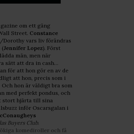
agazine om ett gäng
Wall Street.
Constance
/Dorothy vars liv förändras
 (
Jennifer Lopez
). Först
mklädda män, men när
a sätt att dra in cash…
tan för att hon gör en av de
ligt att hon, precis som i
n. Och hon är väldigt bra som
an med perfekt pondus, och
t stort hjärta till sina
llsbuzz inför Oscarsgalan i
cConaugheys
las Buyers Club
.
lökiga komediroller och få