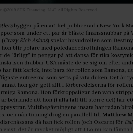
: ©2019 STX Financing, LLC. All Rights Reserved
tlers
bygger på en artikel publicerad i New York M
ippor som under ett par år blåste finanssnubbar på 
u
(
Crazy Rich Asians
) spelar huvudrollen som Destiny
 hon blir polare med poledancedrottningen Ramona
r de ”ärligt” in pengar på att dansa för rika kosty
anskrisen drabbar USA måste de se sig om efter andr
o har fått kärlek, inte bara för rollen som Ramona, u
figaste entréerna som setts på vita duken. Det är tyd
t annat hon gör, gett allt i förberedelserna för rolle
rmiga Ramona. Hon förkroppsligar den vana stripp
 är befriande att hon (i alla fall till större del) har et
ippsystrar. Multibegåvningens insats har redan biro
s, och nån tidning drog en parallell till
Matthew M
disrenässans då han fick rollen (och Oscarn) för
Dal
 visst, det är mycket möjligt att J.Lo nu kan lämna 