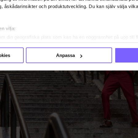
, åskådarinsikter och produktutveckling. Du kan själv välja vilk
n vilja:
om din geografiska plats som kan ha en noggrannhet på upp till f
genom att aktivt skanna den för specifika kännetecken (fingeravt
rsonliga uppgifter behandlas och ställ in dina preferenser i
deta
okies
Anpassa
ke när som helst från cookie-förklaringen.
e för att anpassa innehållet och annonserna till användarna, tillh
vår trafik. Vi vidarebefordrar även sådana identifierare och anna
nnons- och analysföretag som vi samarbetar med. Dessa kan i sin
har tillhandahållit eller som de har samlat in när du har använt
ortsatt användande av vår webbplats.