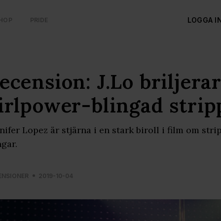
LOGGA I
HOP
PRIDE
ecension: J.Lo briljerar
irlpower-blingad strip
nifer Lopez är stjärna i en stark biroll i film om st
gar.
ENSIONER
2019-10-04