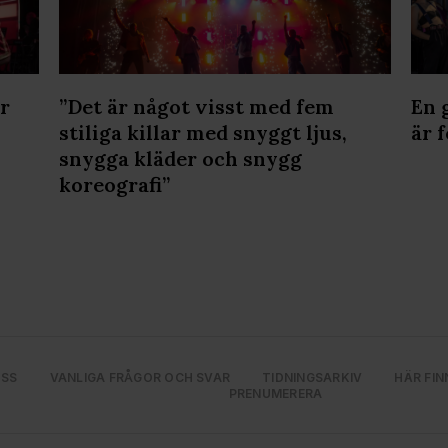
ar
”Det är något visst med fem
En 
stiliga killar med snyggt ljus,
är 
snygga kläder och snygg
koreografi”
OSS
VANLIGA FRÅGOR OCH SVAR
TIDNINGSARKIV
HÄR FIN
PRENUMERERA