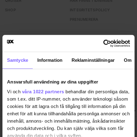
QRUISER
HÄR FINNS TIDNINGEN
SHOP
INTEGRITETSPOLICY
PRENUMERERA
QX Förlag AB är, sedan 1995, regnbågs-communityts
egen röst med månadstidningen QX och
nyhetstidningen qx.se som bevakar det samhälle vi
Samtycke
Information
Reklaminställningar
Om
lever i och den kultur och de människor vi bryr oss
om. I QX Shop finns en mängd identitetsstärkande
varor. Vi arrangerar i samarbete med andra aktörer
Ansvarsfull användning av dina uppgifter
regelbundet event där QX-Galan utgör kronan på
Vi och
våra 1022 partners
behandlar din personliga data,
verket.
som t.ex. ditt IP-nummer, och använder teknologi såsom
cookies för att lagra och få tillgång till information på din
Följ QX-Sveriges Regnbågsmedia
enhet för att kunna tillhandahålla personliga annonser och
innehåll, annons- och innehållsmätning, åskådarinsikter
och produktutveckling. Du kan själv välja vilka som får
QX Förlag AB Box 17 218, S-104
Ansvarig utgivare
62 Stockholm, Sweden. +46-8
Jon Voss
använda din data och i vilka syften.