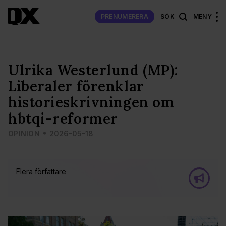
PRENUMERERA
SÖK
MENY
Ulrika Westerlund (MP):
Liberaler förenklar
historieskrivningen om
hbtqi-reformer
OPINION
2026-05-18
Flera författare