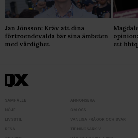
Jan Jönsson: Kräv att dina
Magdale
förtroendevalda bär sina ämbeten
opinion:
med värdighet
ett hbtq
SAMHÄLLE
ANNONSERA
NÖJE
OM OSS
LIVSSTIL
VANLIGA FRÅGOR OCH SVAR
RESA
TIDNINGSARKIV