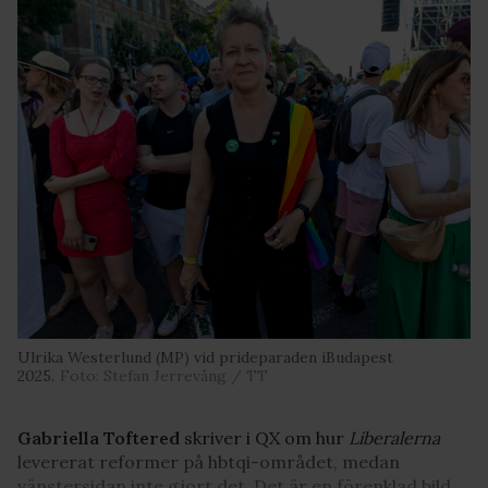
Ulrika Westerlund (MP) vid prideparaden iBudapest
2025.
Foto: Stefan Jerrevång / TT
Gabriella Toftered
skriver i QX om hur
Liberalerna
levererat reformer på hbtqi-området, medan
vänstersidan inte gjort det. Det är en förenklad bild,