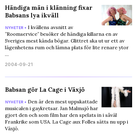
Händiga män i klänning fixar
Babsans lya ikväll
I kvällens avsnitt av
NYHETER •
”Roomservice” besöker de händiga killarna en av
Sveriges mest kända bögar. Glittret ska ut ur ett av
lägenhetens rum och lämna plats för lite renare ytor
…
2004-09-21
Babsan gör La Cage i Växjö
Den är den mest uppskattade
NYHETER •
musicalen i gaykretsar. Jan Malmsjö har
gjort den och som film har den spelats in i såväl
Frankrike som USA. La Cage aux Folles sätts nu upp i
Växjö.