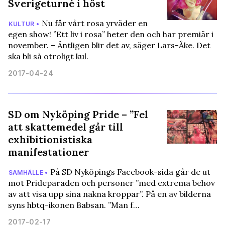
Sverigeturné i höst
Nu får vårt rosa yrväder en
KULTUR •
egen show! ”Ett liv i rosa” heter den och har premiär i
november. – Äntligen blir det av, säger Lars-Åke. Det
ska bli så otroligt kul.
2017-04-24
SD om Nyköping Pride – ”Fel
att skattemedel går till
exhibitionistiska
manifestationer
På SD Nyköpings Facebook-sida går de ut
SAMHÄLLE •
mot Prideparaden och personer ”med extrema behov
av att visa upp sina nakna kroppar”. På en av bilderna
syns hbtq-ikonen Babsan. ”Man f…
2017-02-17