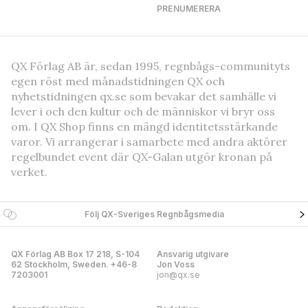
PRENUMERERA
QX Förlag AB är, sedan 1995, regnbågs-communityts
egen röst med månadstidningen QX och
nyhetstidningen qx.se som bevakar det samhälle vi
lever i och den kultur och de människor vi bryr oss
om. I QX Shop finns en mängd identitetsstärkande
varor. Vi arrangerar i samarbete med andra aktörer
regelbundet event där QX-Galan utgör kronan på
verket.
Följ QX-Sveriges Regnbågsmedia
QX Förlag AB Box 17 218, S-104
Ansvarig utgivare
62 Stockholm, Sweden. +46-8
Jon Voss
7203001
jon@qx.se