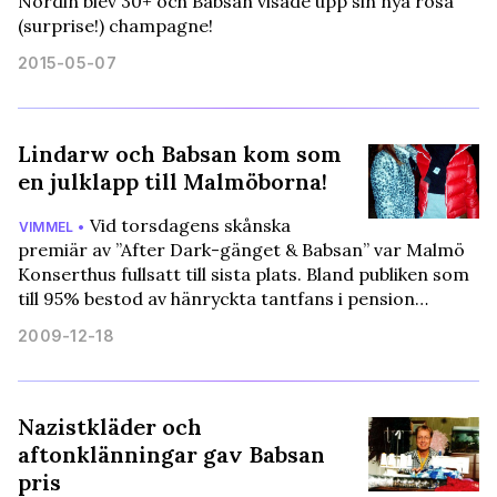
Nordin blev 30+ och Babsan visade upp sin nya rosa
(surprise!) champagne!
2015-05-07
Lindarw och Babsan kom som
en julklapp till Malmöborna!
Vid torsdagens skånska
VIMMEL •
premiär av ”After Dark-gänget & Babsan” var Malmö
Konserthus fullsatt till sista plats. Bland publiken som
till 95% bestod av hänryckta tantfans i pension…
2009-12-18
Nazistkläder och
aftonklänningar gav Babsan
pris