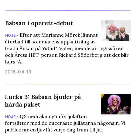
Babsan i operett-debut
Efter att Marianne Mörck lämnat
NÖJE •
återbud till sommarens uppsättning av
Glada Änkan på Ystad Teater, meddelar regissören
och Årets HBT-person Rickard Söderberg att det blir
Lars-Å…
2016-04-13
Lucka 3: Babsan bjuder på
hårda paket
QX nedräkning inför julafton
NÖJE •
fortsätter med de queeraste jullåtarna någonsin. Vi
publicerar en ljuv låt varje dag fram till jul.