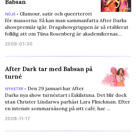
Babsan
Glamour, satir och queerterori
NÖJE •
för massorna. Så kan man sammanfatta After Darks
showpremiär igår. Dragshowgruppen är så etablerat
folklig att om Tiina Rosenberg är akademikernas…
2009-01-30
After Dark tar med Babsan på
turné
Den 29 januari har After
NYHETER •
Darks nya show turnéstart i Eskilstuna. Det blir dock
utan Christer Lindarws parhäst Lars Flinckman. Efter
en intensiv sommarsäsong på sitt café, har …
2008-11-17