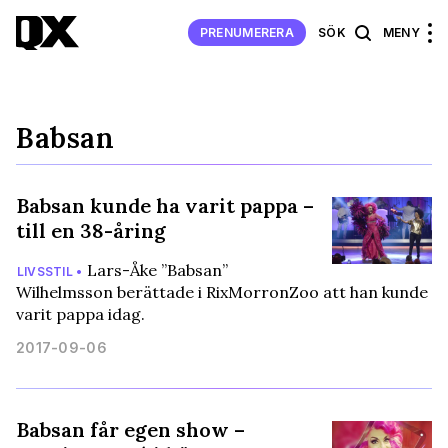
PRENUMERERA
SÖK
MENY
Babsan
Babsan kunde ha varit pappa –
till en 38-åring
Lars-Åke ”Babsan”
LIVSSTIL •
Wilhelmsson berättade i RixMorronZoo att han kunde
varit pappa idag.
2017-09-06
Babsan får egen show –