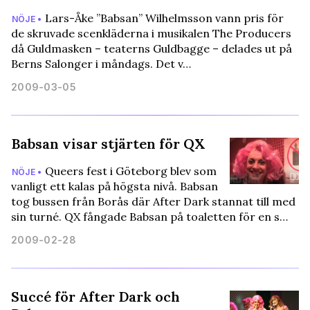
Lars-Åke ”Babsan” Wilhelmsson vann pris för
NÖJE •
de skruvade scenkläderna i musikalen The Producers
då Guldmasken – teaterns Guldbagge – delades ut på
Berns Salonger i måndags. Det v…
2009-03-05
Babsan visar stjärten för QX
Queers fest i Göteborg blev som
NÖJE •
vanligt ett kalas på högsta nivå. Babsan
tog bussen från Borås där After Dark stannat till med
sin turné. QX fångade Babsan på toaletten för en s…
2009-02-28
Succé för After Dark och