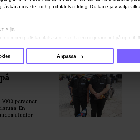
, åskådarinsikter och produktutveckling. Du kan själv välja vilk
lstuna
kigt med
n vilja:
om din geografiska plats som kan ha en noggrannhet på upp till f
genom att aktivt skanna den för specifika kännetecken (fingeravt
rsonliga uppgifter behandlas och ställ in dina preferenser i
deta
okies
Anpassa
ke när som helst från cookie-förklaringen.
 på
e för att anpassa innehållet och annonserna till användarna, tillh
vår trafik. Vi vidarebefordrar även sådana identifierare och anna
nnons- och analysföretag som vi samarbetar med. Dessa kan i sin
har tillhandahållit eller som de har samlat in när du har använt
g 3000 personer
ortsatt användande av vår webbplats.
ilstuna. En
randen utanför