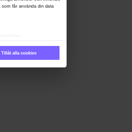
a som får använda din data
lera meter
ryck)
ljsektionen
. Du kan ändra
Tillåt alla cookies
andahålla funktioner för
n information från din enhet
 tur kombinera informationen
 deras tjänster. Du