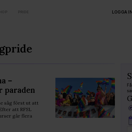
LOGGA I
HOP
PRIDE
gpride
S
na –
Få
r paraden
sa
G
e såg först ut att
 Efter att RFSL
urser går flera