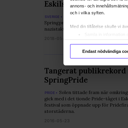
Eskilstuna Pride
annons- och innehållsmätning
och i vilka syften.
Imorgon är det dags för Eski
SVERIGE •
Springpride. Men redan nu är det stö
Med din tillåtelse skulle vi äve
nazistaktioner mot arrangörerna.
Samla in information 
2018-05-18
Identifiera din enhet 
Ta reda på mer om hur dina pe
Endast nödvändiga co
eller dra tillbaka ditt samtyc
Tangerat publikrekord
Vi använder enhetsidentifierar
sociala medier och analysera 
SpringPride
till de sociala medier och a
med annan information som du 
Solen tittade fram när omkrin
PRIDE •
godkänner våra cookies vid f
gick med i det tionde Pride-tåget i Esk
festival som öppnade upp för Pridefi
storstäderna.
2016-05-23