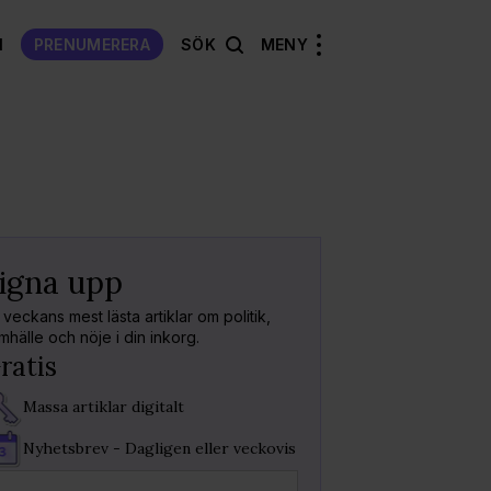
N
PRENUMERERA
SÖK
MENY
Välkommen
Tillbaka
igna upp
Kod skick
Tack för att du sign
 veckans mest lästa artiklar om politik,
nyhetsbrev!
mhälle och nöje i din inkorg.
Fyll i koden vi skicka
ratis
Massa artiklar digitalt
Koden är giltig i
15m
Fick du inget mejl?
S
Nyhetsbrev - Dagligen eller veckovis