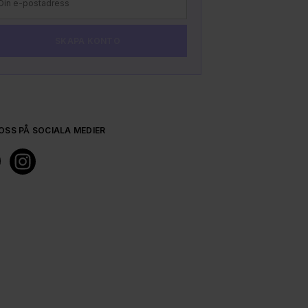
SKAPA KONTO
VERFIE
TILL 
OSS PÅ SOCIALA MEDIER