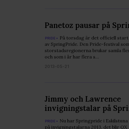
Panetoz pausar på Spr
På torsdag är det officiell star
PRIDE •
av SpringPride. Den Pride-festival so
storstadsregionerna brukar samla fle
och som i år har flera s…
2013-05-21
Jimmy och Lawrence
invigningstalar på Spr
Nu har Springpride i Eskilstun
PRIDE •
på invigningstalarna 2013, det blir QX