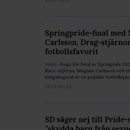
2026-03-17
Springpride-final med
Carlsson, Drag-stjärno
fotbollsfavorit
Dags för final av Springride 2
PRIDE •
Race-stjärna, Magnus Carlsson och e
invigningstal av en populär fotbollspio
2023-05-20
SD säger nej till Pride-
”skydda barn från sexu