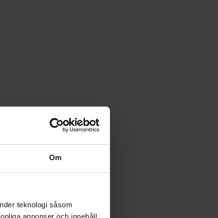
Om
änder teknologi såsom
rsonliga annonser och innehåll,