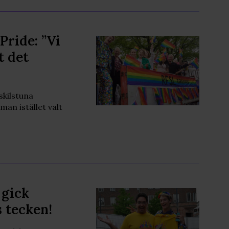
Pride: ”Vi
t det
skilstuna
an istället valt
 gick
s tecken!