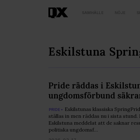
SAMHÄLLE
NÖJE
S
Eskilstuna Sprin
Pride räddas i Eskilstu
ungdomsförbund säkra
Eskilstunas klassiska SpringPrid
PRIDE •
ställas in men räddas nu i sista stund.
Eskilstuna meddelat att de saknar res
politiska ungdomsf…