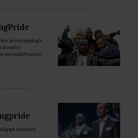
ingPride
t för årets upplaga
m utanför
st paraddeltagare
ingpride
a släppt namnen