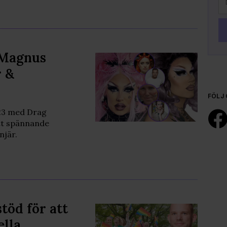
 Magnus
r &
FÖLJ 
023 med Drag
tt spännande
njär.
stöd för att
ella