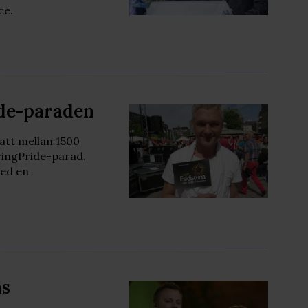
ce.
ide-paraden
att mellan 1500
pringPride-parad.
med en
as