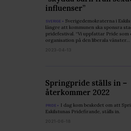
influenser”
Sverigedemokraterna i Eskilstu
SVERIGE •
längre att kommunen ska sponsra st
pridefestival. “Vi uppfattar Pride som 
organisation på den liberala vänster…
2023-04-13
Springpride ställs in –
återkommer 2022
I dag kom beskedet om att Spri
PRIDE •
Eskilstunas Pridefirande, ställs in.
2021-06-18