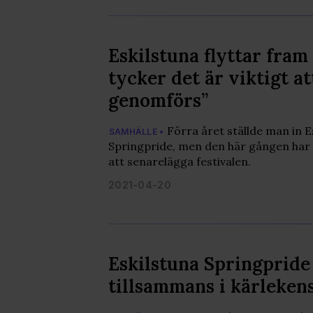
Eskilstuna flyttar fram 
tycker det är viktigt at
genomförs”
Förra året ställde man in E
SAMHÄLLE •
Springpride, men den här gången har m
att senarelägga festivalen.
2021-04-20
Eskilstuna Springpride
tillsammans i kärleken