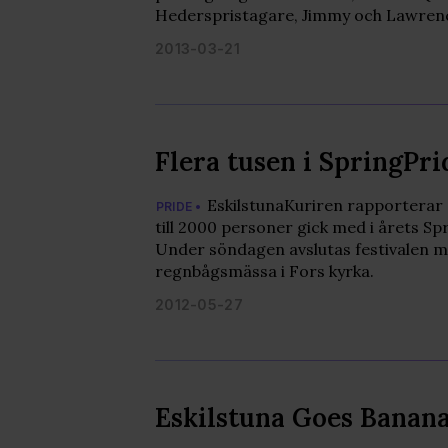
Hederspristagare, Jimmy och Lawren
2013-03-21
Flera tusen i SpringPr
EskilstunaKuriren rapporterar 
PRIDE •
till 2000 personer gick med i årets S
Under söndagen avslutas festivalen 
regnbågsmässa i Fors kyrka.
2012-05-27
Eskilstuna Goes Banan