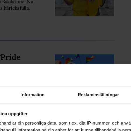
i Eskilstuna. Nu
s kärleksfulla,
gPride
att sabotera
 sommarfest då
skilstuna.
Information
Reklaminställningar
ina uppgifter
handlar din personliga data, som t.ex. ditt IP-nummer, och anv
ämma
illgång till information på din enhet för att kunna tillhandahålla pe