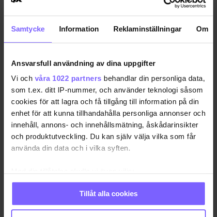
SD-motion om ny hbt-politik
Samtycke
Information
Reklaminställningar
Om
dras tillbaks
Det blev inget motion från
SVERIGE •
Ansvarsfull användning av dina uppgifter
Johan Nissinen om ett hbt-politiskt program vid
Sverigedemokraternas landsdagar. Debatten skjuts
Vi och
våra 1022 partners
behandlar din personliga data,
på framtiden.
som t.ex. ditt IP-nummer, och använder teknologi såsom
cookies för att lagra och få tillgång till information på din
2023-11-10
enhet för att kunna tillhandahålla personliga annonser och
innehåll, annons- och innehållsmätning, åskådarinsikter
och produktutveckling. Du kan själv välja vilka som får
Näthat mot sverigedemokrat
använda din data och i vilka syften.
som vill driva ”hbt+ politik”
Med din tillåtelse skulle vi även vilja:
Reaktionerna på Johan
SVERIGE •
Nissinens (SD) förslag om transvård möts med
Samla in information om din geografiska plats
Tillåt alla cookies
hatiska reaktioner i social medier.
som kan ha en noggrannhet på upp till flera meter
Identifiera din enhet genom att aktivt skanna den
2023-08-20