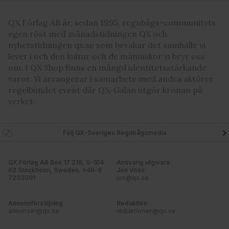
QX Förlag AB är, sedan 1995, regnbågs-communityts
egen röst med månadstidningen QX och
nyhetstidningen qx.se som bevakar det samhälle vi
lever i och den kultur och de människor vi bryr oss
om. I QX Shop finns en mängd identitetsstärkande
varor. Vi arrangerar i samarbete med andra aktörer
regelbundet event där QX-Galan utgör kronan på
verket.
Följ QX-Sveriges Regnbågsmedia
QX Förlag AB Box 17 218, S-104
Ansvarig utgivare
62 Stockholm, Sweden. +46-8
Jon Voss
7203001
jon@qx.se
Annonsförsäljning
Redaktion
annonser@qx.se
redaktionen@qx.se