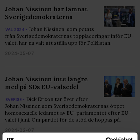
Johan Nissinen har lämnat
Sverigedemokraterna
Johan Nissinen, som petats
VAL 2024 •
från Sverigedemokraternas topplaceringar inför EU-
valet, har nu valt att ställa upp för Folklistan.
2024-05-07
Johan Nissinen inte längre
med på SDs EU-valsedel
Dick Erixon tar över efter
SVERIGE •
Johan Nissinen som Sverigedemokraternas öppet
homosexuelle ledamot av EU-parlamentet efter EU-
valet i juni. Om partiet för de stöd de hoppas på.
2024-02-07