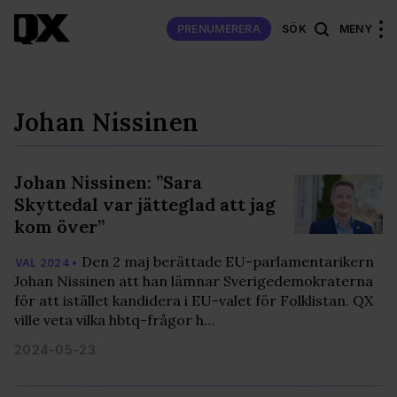
PRENUMERERA
SÖK
MENY
Johan Nissinen
Johan Nissinen: ”Sara
Skyttedal var jätteglad att jag
kom över”
Den 2 maj berättade EU-parlamentarikern
VAL 2024 •
Johan Nissinen att han lämnar Sverigedemokraterna
för att istället kandidera i EU-valet för Folklistan. QX
ville veta vilka hbtq-frågor h…
2024-05-23