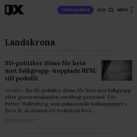
PRENUMERERA
SÖK
MENY
Landskrona
SD-politiker döms för hets
mot folkgrupp -kopplade RFSL
till pedofili
En SD-politiker döms för hets mot folkgrupp
SVERIGE •
efter grova uttalanden om hbtqi-personer. För
Petter Wallenberg, som polisanmält hatkampanjer i
flera år, är domen ett tecken på förä…
2026-04-20