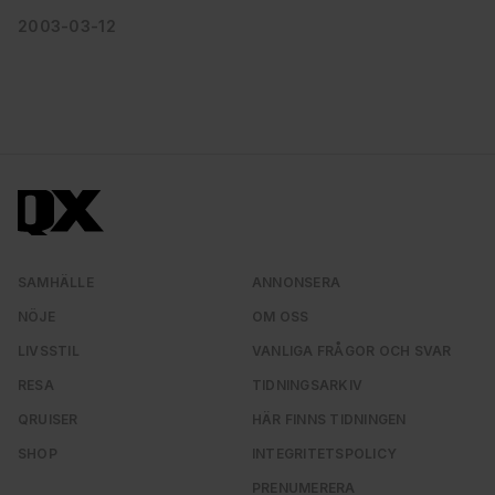
2003-03-12
SAMHÄLLE
ANNONSERA
NÖJE
OM OSS
LIVSSTIL
VANLIGA FRÅGOR OCH SVAR
RESA
TIDNINGSARKIV
QRUISER
HÄR FINNS TIDNINGEN
SHOP
INTEGRITETSPOLICY
PRENUMERERA