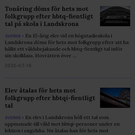
Tonåring döms för hets mot
folkgrupp efter hbtq-fientligt
tal på skola i Landskrona
En 15-årig elev vid en högstadieskola i
SVERIGE •
Landskrona döms för hets mot folkgrupp efter att ha
hållit ett våldsbejakande och hbtq-fientligt tal inför
sin skolklass. Hovrätten över …
2025-07-16
Elev åtalas för hets mot
folkgrupp efter hbtqi-fientligt
tal
En elev i Landskrona höll ett tal som
SVERIGE •
uppmanade till våld mot hbtqi-personer under en
lektion i engelska. Nu åtalas han för hets mot