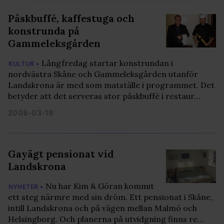
vidarebefordrar även sådana identifierare och annan
Påskbuffé, kaffestuga och
information från din enhet till de sociala medier och
konstrunda på
annons- och analysföretag som vi samarbetar med.
Gammeleksgården
Dessa kan i sin tur kombinera informationen med annan
information som du har tillhandahållit eller som de har
Långfredag startar konstrundan i
KULTUR •
samlat in när du har använt deras tjänster. Du godkänner
nordvästra Skåne och Gammeleksgården utanför
våra cookies vid fortsatt användande av vår webbplats.
Landskrona är med som matställe i programmet. Det
betyder att det serveras stor påskbuffé i restaur…
2008-03-19
Gayägt pensionat vid
Landskrona
Nu har Kim & Göran kommit
NYHETER •
ett steg närmre med sin dröm. Ett pensionat i Skåne,
intill Landskrona och på vägen mellan Malmö och
Helsingborg. Och planerna på utvidgning finns re…