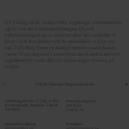
QX Förlag AB är, sedan 1995, regnbågs-communityts
egen röst med månadstidningen QX och
nyhetstidningen qx.se som bevakar det samhälle vi
lever i och den kultur och de människor vi bryr oss
om. I QX Shop finns en mängd identitetsstärkande
varor. Vi arrangerar i samarbete med andra aktörer
regelbundet event där QX-Galan utgör kronan på
verket.
Följ QX-Sveriges Regnbågsmedia
QX Förlag AB Box 17 218, S-104
Ansvarig utgivare
62 Stockholm, Sweden. +46-8
Jon Voss
7203001
jon@qx.se
Annonsförsäljning
Redaktion
annonser@qx.se
redaktionen@qx.se