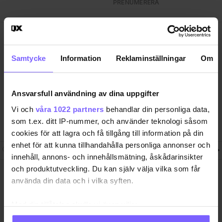
PRENUMERERA
QX Förlag AB är, sedan 1995, regnbågs-communityts
egen röst med månadstidningen QX och
Samtycke
Information
Reklaminställningar
Om
nyhetstidningen qx.se som bevakar det samhälle vi
lever i och den kultur och de människor vi bryr oss
om. I QX Shop finns en mängd identitetsstärkande
Ansvarsfull användning av dina uppgifter
varor. Vi arrangerar i samarbete med andra aktörer
regelbundet event där QX-Galan utgör kronan på
Vi och
våra 1022 partners
behandlar din personliga data,
verket.
som t.ex. ditt IP-nummer, och använder teknologi såsom
cookies för att lagra och få tillgång till information på din
enhet för att kunna tillhandahålla personliga annonser och
Följ QX-Sveriges Regnbågsmedia
innehåll, annons- och innehållsmätning, åskådarinsikter
och produktutveckling. Du kan själv välja vilka som får
QX Förlag AB Box 17 218, S-104
Ansvarig utgivare
använda din data och i vilka syften.
62 Stockholm, Sweden. +46-8
Jon Voss
7203001
jon@qx.se
Med din tillåtelse skulle vi även vilja:
Samla in information om din geografiska plats
Annonsförsäljning
Redaktion