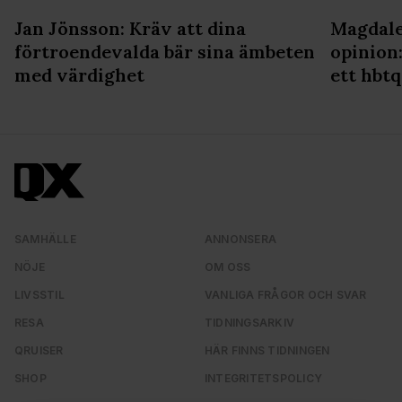
Jan Jönsson: Kräv att dina
Magdale
förtroendevalda bär sina ämbeten
opinion:
med värdighet
ett hbtq
SAMHÄLLE
ANNONSERA
NÖJE
OM OSS
LIVSSTIL
VANLIGA FRÅGOR OCH SVAR
RESA
TIDNINGSARKIV
QRUISER
HÄR FINNS TIDNINGEN
SHOP
INTEGRITETSPOLICY