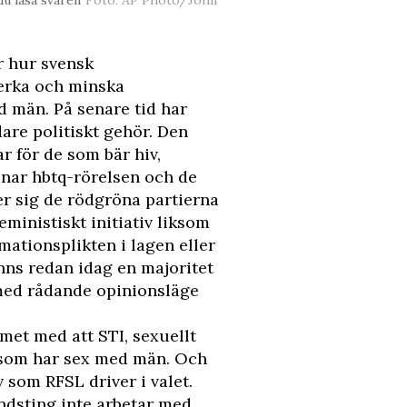
r hur svensk
verka och minska
 män. På senare tid har
dare politiskt gehör. Den
r för de som bär hiv,
enar hbtq-rörelsen och de
er sig de rödgröna partierna
eministiskt initiativ liksom
rmationsplikten i lagen eller
inns redan idag en majoritet
t med rådande opinionsläge
emet med att STI, sexuellt
n som har sex med män. Och
 som RFSL driver i valet.
ndsting inte arbetar med