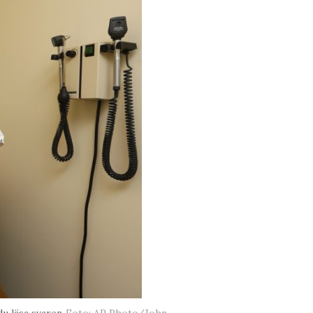
du läsa svaren
Foto: AP Photo/John