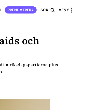
N
PRENUMERERA
SÖK
MENY
aids och
e åtta riksdagspartierna plus
n.