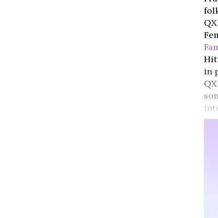
fol
QX 
Fem
Fam
Hit
in 
QX 
som
int