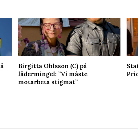
på
Birgitta Ohlsson (C) på
Sta
lädermingel: ”Vi måste
Pri
motarbeta stigmat”