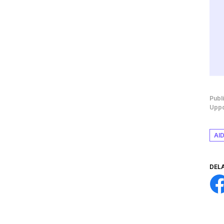
Publ
Uppd
AI
DEL