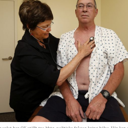
r valet har QX ställt tre hbtq-politiska frågor kring hälsa. Här kan 