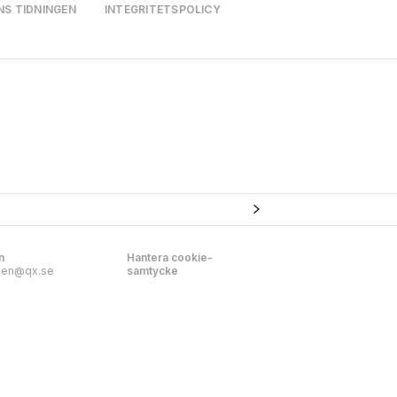
NS TIDNINGEN
INTEGRITETSPOLICY
n
Hantera cookie-
nen@qx.se
samtycke