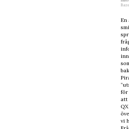
Baz
En 
smi
spr
frå
inf
inn
som
bak
Pir
”ut
för
att
QX 
öve
vi 
Frå