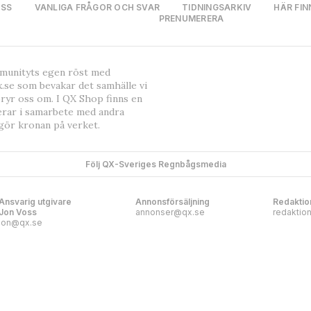
OSS
VANLIGA FRÅGOR OCH SVAR
TIDNINGSARKIV
HÄR FIN
PRENUMERERA
mmunityts egen röst med
.se som bevakar det samhälle vi
bryr oss om. I QX Shop finns en
erar i samarbete med andra
gör kronan på verket.
Följ QX-Sveriges Regnbågsmedia
Ansvarig utgivare
Annonsförsäljning
Redaktio
Jon Voss
annonser@qx.se
redaktio
jon@qx.se