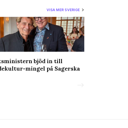
VISA MER SVERIGE
tsministern bjöd in till
Ung Vänster k
dekultur-mingel på Sagerska
transvården:
slutsnackat”