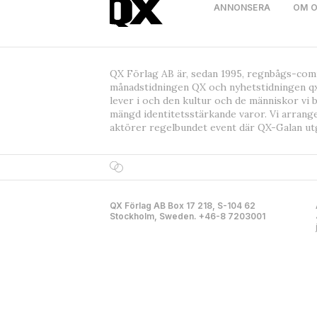
ANNONSERA
OM 
QX Förlag AB är, sedan 1995, regnbågs-co
månadstidningen QX och nyhetstidningen qx
lever i och den kultur och de människor vi 
mängd identitetsstärkande varor. Vi arrang
aktörer regelbundet event där QX-Galan ut
QX Förlag AB Box 17 218, S-104 62
Stockholm, Sweden. +46-8 7203001