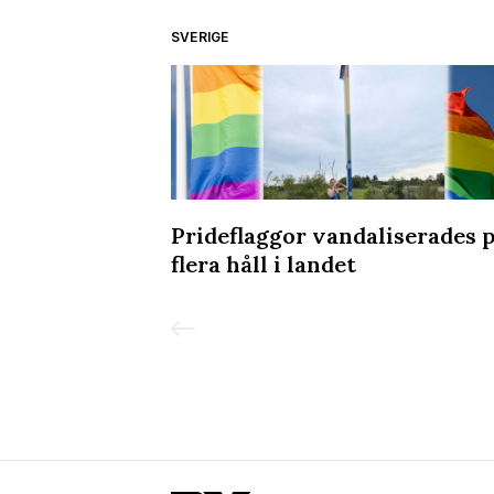
SVERIGE
or utsatthet
Prideflaggor vandaliserades 
flera håll i landet