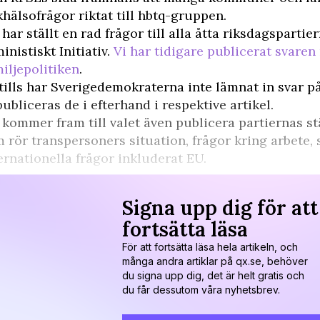
khälsofrågor riktat till hbtq-gruppen.
har ställt en rad frågor till alla åtta riksdagspartie
inistiskt Initiativ.
Vi har tidigare publicerat svaren 
iljepolitiken
.
tills har Sverigedemokraterna inte lämnat in svar 
publiceras de i efterhand i respektive artikel.
kommer fram till valet även publicera partiernas st
 rör transpersoners situation, frågor kring arbete, 
ernationella frågor inkluderat EU.
Signa upp dig för att
fortsätta läsa
För att fortsätta läsa hela artikeln, och
många andra artiklar på qx.se, behöver
du signa upp dig, det är helt gratis och
du får dessutom våra nyhetsbrev.