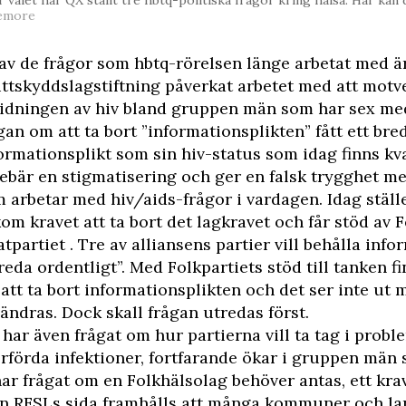
emore
av de frågor som hbtq-rörelsen länge arbetat med ä
ttskyddslagstiftning påverkat arbetet med att mot
idningen av hiv bland gruppen män som har sex med
gan om att ta bort ”informationsplikten” fått ett bre
ormationsplikt som sin hiv-status som idag finns kva
ebär en stigmatisering och ger en falsk trygghet m
 arbetar med hiv/aids-frågor i vardagen. Idag ställ
om kravet att ta bort det lagkravet och får stöd av F
atpartiet . Tre av alliansens partier vill behålla info
reda ordentligt”. Med Folkpartiets stöd till tanken f
 att ta bort informationsplikten och det ser inte u
 ändras. Dock skall frågan utredas först.
har även frågat om hur partierna vill ta tag i probl
rförda infektioner, fortfarande ökar i gruppen mä
har frågat om en Folkhälsolag behöver antas, ett krav
n RFSLs sida framhålls att många kommuner och la