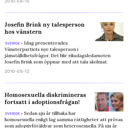
2010-08-15
Josefin Brink ny talesperson
hos vänstern
Idag presenterades
SVERIGE •
Vänsterpartiets nye talesperson i
jämställdhetsfrågor. Det blir riksdagsledamoten
Josefin Brink som öppnar med att tala skolmat.
2010-08-12
Homosexuella diskrimineras
fortsatt i adoptionsfrågan!
Sedan sju år tillbaka har
SVERIGE •
homosexuella enligt lag samma rättigheter att prövas
som adoptivföräldrar som heterosexuella. På sju år