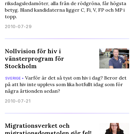
riksdagsledamöter, alla från de rödgröna, får högsta
betyg. Bland kandidaterna ligger C, Fi, V, FP och MP i
topp.
2010-07-29
Nollvision för hiv i
vänsterprogram för
Stockholm
Varför är det så tyst om hiv i dag? Beror det
SVERIGE •
på att hiv inte upplevs som lika hotfullt idag som för
några årtionden sedan?
2010-07-21
Migrationsverket och
migrationsdomstolen gör fel!