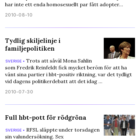
har inte ett enda homosexuellt par fått adopter…
2010-08-10
Tydlig skiljelinje i
familjepolitiken
Trots att såväl Mona Sahlin
SVERIGE •
som Fredrik Reinfeldt fick mycket beröm för att ha
vänt sina partier i hbt-positiv riktning, var det tydligt
vid dagens politikerdebatt att det idag …
2010-07-30
Full hbt-pott för rödgröna
RFSL släppte under torsdagen
SVERIGE •
sin valundersökning. Sex