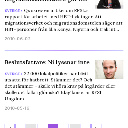
Qx skrev en artikel om RFSL:s
SVERIGE •
rapport för arbetet med HBT-flyktingar. Att
migrationsverket och migrationsdomstolen säger att
HBT-personer från bl.a Kenya, Nigeria och Irak int…
2010-06-02
Beslutsfattare: Ni lyssnar inte
22 000 lokalpolitiker har blivit
SVERIGE •
utsatta för hatbrott. Stämmer det? Och
det stämmer – skulle vi höra krav på åtgärder eller
skulle det falla i glömska? Idag lanserar RFSL
Ungdom…
2010-05-16