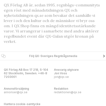
QX Förlag AB är, sedan 1995, regnbågs-communityts
egen röst med månadstidningen QX och
nyhetstidningen qx.se som bevakar det samhälle vi
lever i och den kultur och de människor vi bryr oss
om. I QX Shop finns en mängd identitetsstärkande
varor. Vi arrangerar i samarbete med andra aktörer
regelbundet event där QX-Galan utgör kronan på
verket.
Följ QX-Sveriges Regnbågsmedia
QX Förlag AB Box 17 218, S-104
Ansvarig utgivare
62 Stockholm, Sweden. +46-8
Jon Voss
7203001
jon@qx.se
Annonsförsäljning
Redaktion
annonser@qx.se
redaktionen@qx.se
Hantera cookie-samtycke