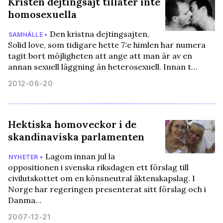
Kristen dejtingsajt tillåter inte
homosexuella
Den kristna dejtingsajten,
SAMHÄLLE •
Solid love, som tidigare hette 7:e himlen har numera
tagit bort möjligheten att ange att man är av en
annan sexuell läggning än heterosexuell. Innan t…
2012-06-20
Hektiska homoveckor i de
skandinaviska parlamenten
Lagom innan jul la
NYHETER •
oppositionen i svenska riksdagen ett förslag till
civilutskottet om en könsneutral äktenskapslag. I
Norge har regeringen presenterat sitt förslag och i
Danma…
2007-12-21