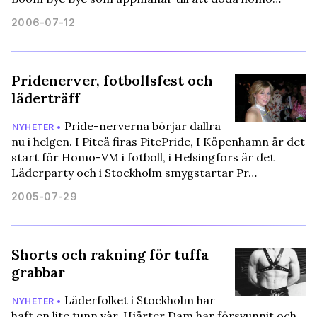
2006-07-12
Pridenerver, fotbollsfest och
läderträff
Pride-nerverna börjar dallra
NYHETER •
nu i helgen. I Piteå firas PitePride, I Köpenhamn är det
start för Homo-VM i fotboll, i Helsingfors är det
Läderparty och i Stockholm smygstartar Pr…
2005-07-29
Shorts och rakning för tuffa
grabbar
Läderfolket i Stockholm har
NYHETER •
haft en lite tunn vår. Hjärter Dam har försvunnit och