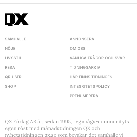
SAMHÄLLE
ANNONSERA
NÖJE
OM OSS
LIVSSTIL
VANLIGA FRÅGOR OCH SVAR
RESA
TIDNINGSARKIV
QRUISER
HÄR FINNS TIDNINGEN
SHOP
INTEGRITETSPOLICY
PRENUMERERA
QX Förlag AB är, sedan 1995, regnbågs-communityts
egen röst med månadstidningen QX och
nyhetstidningen qx.se som bevakar det samhälle vi