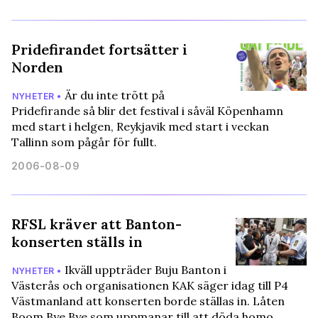
Pridefirandet fortsätter i
Norden
Är du inte trött på
NYHETER •
Pridefirande så blir det festival i såväl Köpenhamn
med start i helgen, Reykjavik med start i veckan
Tallinn som pågår för fullt.
2006-08-09
RFSL kräver att Banton-
konserten ställs in
Ikväll uppträder Buju Banton i
NYHETER •
Västerås och organisationen KAK säger idag till P4
Västmanland att konserten borde ställas in. Låten
Boom Bye Bye som uppmanar till att döda homo…