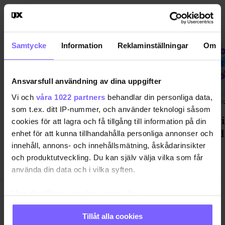
VAL 2022
VISA MER VAL 2022
Samtycke
Information
Reklaminställningar
Om
Ansvarsfull användning av dina uppgifter
Vi och
våra 1022 partners
behandlar din personliga data,
som t.ex. ditt IP-nummer, och använder teknologi såsom
HBT och abort "kommunikativa
Pride-ci
cookies för att lagra och få tillgång till information på din
problem" enligt KDs
flygblad
enhet för att kunna tillhandahålla personliga annonser och
valutvärdering
innehåll, annons- och innehållsmätning, åskådarinsikter
och produktutveckling. Du kan själv välja vilka som får
använda din data och i vilka syften.
Med din tillåtelse skulle vi även vilja:
Samla in information om din geografiska plats
Tillåt alla cookies
som kan ha en noggrannhet på upp till flera meter