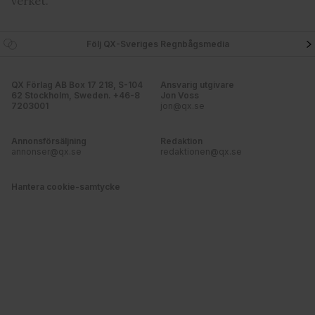
verket.
Följ QX-Sveriges Regnbågsmedia
QX Förlag AB Box 17 218, S-104
Ansvarig utgivare
62 Stockholm, Sweden. +46-8
Jon Voss
7203001
jon@qx.se
Annonsförsäljning
Redaktion
annonser@qx.se
redaktionen@qx.se
Hantera cookie-samtycke