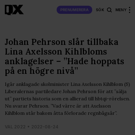
PRENUMERERA
SÖK
MENY
Johan Pehrson slår tillbaka
Lina Axelsson Kihlbloms
anklagelser – ”Hade hoppats
på en högre nivå”
Igår anklagade skolminister Lina Axelsson Kihlblom (S)
Liberalernas partiledare Johan Pehrson för att ”sälja
ut” partiets historia som en allierad till hbtqi-rörelsen.
Nu svarar Pehrson. ”Vad värre är att Axelsson
Kihlblom står bakom åtta förlorade regnbågsår”.
VAL 2022
2022-08-24