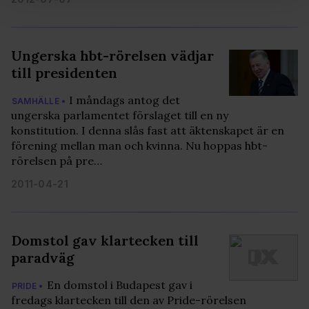
och annonserna till användarna, tillhandahålla funktioner
för sociala medier och analysera vår trafik. Vi
vidarebefordrar även sådana identifierare och annan
Ungerska hbt-rörelsen vädjar
information från din enhet till de sociala medier och
till presidenten
annons- och analysföretag som vi samarbetar med.
Dessa kan i sin tur kombinera informationen med annan
I måndags antog det
SAMHÄLLE •
information som du har tillhandahållit eller som de har
ungerska parlamentet förslaget till en ny
samlat in när du har använt deras tjänster. Du godkänner
konstitution. I denna slås fast att äktenskapet är en
våra cookies vid fortsatt användande av vår webbplats.
förening mellan man och kvinna. Nu hoppas hbt-
rörelsen på pre…
2011-04-21
Domstol gav klartecken till
paradväg
En domstol i Budapest gav i
PRIDE •
fredags klartecken till den av Pride-rörelsen