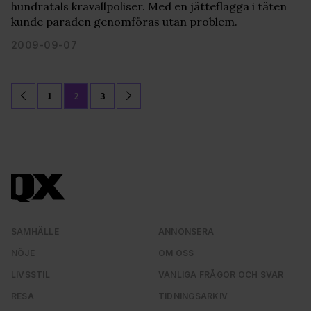
hundratals kravallpoliser. Med en jätteflagga i täten
kunde paraden genomföras utan problem.
2009-09-07
1
2
3
SAMHÄLLE
ANNONSERA
NÖJE
OM OSS
LIVSSTIL
VANLIGA FRÅGOR OCH SVAR
RESA
TIDNINGSARKIV