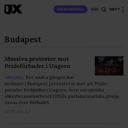
PRENUMERERA
SÖK
MENY
Budapest
Massiva protester mot
Prideförbudet i Ungern
För andra gången har
VÄRLDEN •
invånare i Budapest protesterat mot att Pride-
parader förbjudits i Ungern. Även europeiska
säkerhetssamarbetet OSSEs parlamentariska grupp
oroas över förbudet.
2025-03-27