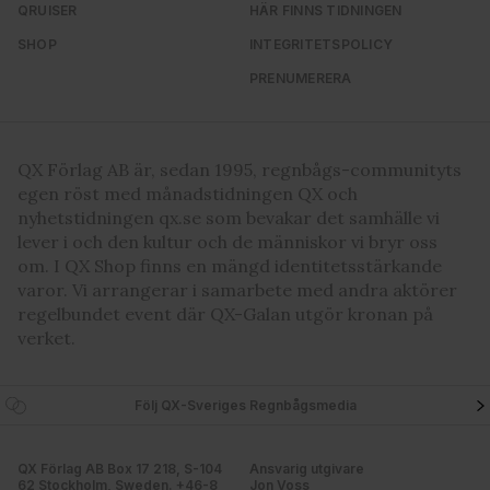
QRUISER
HÄR FINNS TIDNINGEN
SHOP
INTEGRITETSPOLICY
PRENUMERERA
QX Förlag AB är, sedan 1995, regnbågs-communityts
egen röst med månadstidningen QX och
nyhetstidningen qx.se som bevakar det samhälle vi
lever i och den kultur och de människor vi bryr oss
om. I QX Shop finns en mängd identitetsstärkande
varor. Vi arrangerar i samarbete med andra aktörer
regelbundet event där QX-Galan utgör kronan på
verket.
Följ QX-Sveriges Regnbågsmedia
QX Förlag AB Box 17 218, S-104
Ansvarig utgivare
62 Stockholm, Sweden. +46-8
Jon Voss