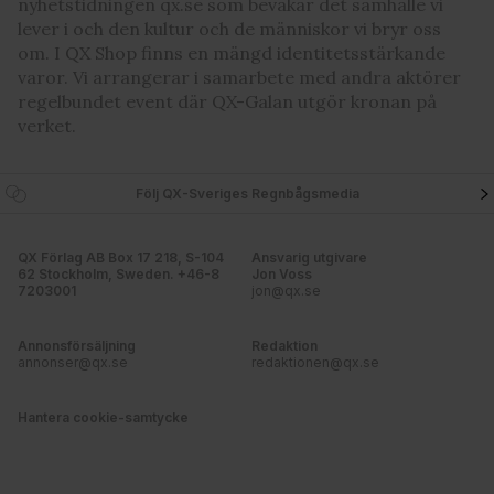
nyhetstidningen qx.se som bevakar det samhälle vi
lever i och den kultur och de människor vi bryr oss
om. I QX Shop finns en mängd identitetsstärkande
varor. Vi arrangerar i samarbete med andra aktörer
regelbundet event där QX-Galan utgör kronan på
verket.
Följ QX-Sveriges Regnbågsmedia
QX Förlag AB Box 17 218, S-104
Ansvarig utgivare
62 Stockholm, Sweden. +46-8
Jon Voss
7203001
jon@qx.se
Annonsförsäljning
Redaktion
annonser@qx.se
redaktionen@qx.se
Hantera cookie-samtycke