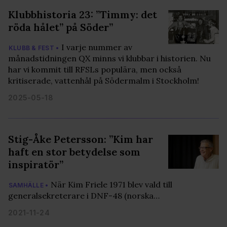
Klubbhistoria 23: ”Timmy: det
röda hålet” på Söder”
I varje nummer av
KLUBB & FEST •
månadstidningen QX minns vi klubbar i historien. Nu
har vi kommit till RFSLs populära, men också
kritiserade, vattenhål på Södermalm i Stockholm!
2025-05-18
Stig-Åke Petersson: ”Kim har
haft en stor betydelse som
inspiratör”
När Kim Friele 1971 blev vald till
SAMHÄLLE •
generalsekreterare i DNF-48 (norska…
2021-11-24