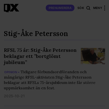
PRENUMERERA
SÖK
MENY
Stig-Åke Petersson
RFSL 75 år: Stig-Åke Petersson
beklagar ett ”bortglömt
jubileum”
Tidigare förbundsordföranden och
OPINION •
mångårige RFSL-aktivisten Stig-Åke Petersson
beklagar att RFSLs 75-årsjubileum inte får större
uppmärksamhet än en fest.
2025-10-21