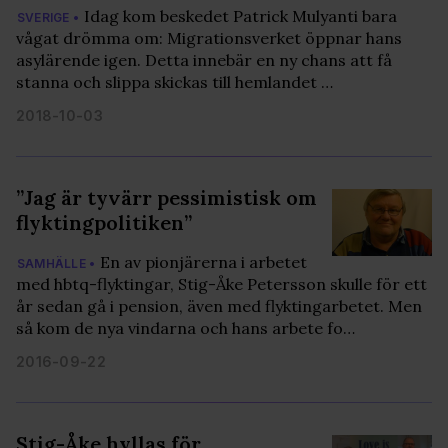
Idag kom beskedet Patrick Mulyanti bara
SVERIGE •
vågat drömma om: Migrationsverket öppnar hans
asylärende igen. Detta innebär en ny chans att få
stanna och slippa skickas till hemlandet …
2018-10-03
”Jag är tyvärr pessimistisk om
flyktingpolitiken”
En av pionjärerna i arbetet
SAMHÄLLE •
med hbtq-flyktingar, Stig-Åke Petersson skulle för ett
år sedan gå i pension, även med flyktingarbetet. Men
så kom de nya vindarna och hans arbete fo…
2016-09-22
Stig-Åke hyllas för