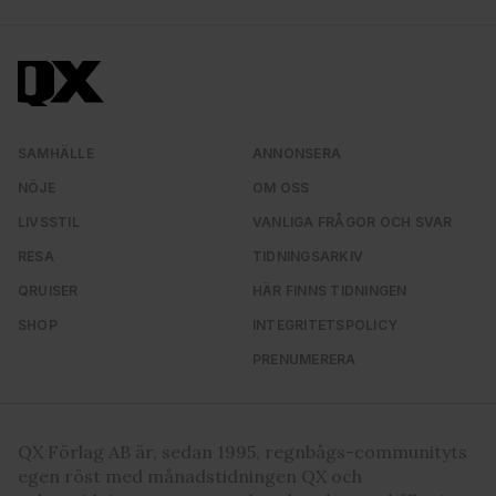
SAMHÄLLE
ANNONSERA
NÖJE
OM OSS
LIVSSTIL
VANLIGA FRÅGOR OCH SVAR
RESA
TIDNINGSARKIV
QRUISER
HÄR FINNS TIDNINGEN
SHOP
INTEGRITETSPOLICY
PRENUMERERA
QX Förlag AB är, sedan 1995, regnbågs-communityts
egen röst med månadstidningen QX och