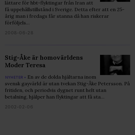
lättare för hbt-flyktingar från Iran att
få uppehållstillstånd i Sverige. Detta efter att en 25-
årig man i fredags får stanna då han riskerar
förföljels…
2008-06-28
Stig-Åke är homovärldens
Moder Teresa
En av de dolda hjältarna inom
NYHETER •
svensk gayvärld är utan tvekan Stig-Åke Petersson. På
fritiden, och periodvis dygnet runt helt utan
betalning, hjälper han flyktingar att få sta…
2002-02-06