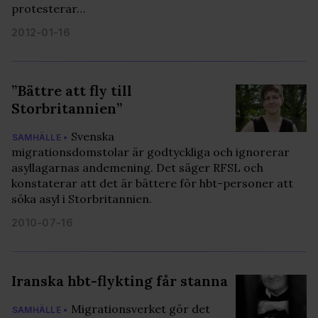
annons- och analysföretag som vi samarbetar med.
protesterar…
Dessa kan i sin tur kombinera informationen med annan
2012-01-16
information som du har tillhandahållit eller som de har
samlat in när du har använt deras tjänster. Du godkänner
våra cookies vid fortsatt användande av vår webbplats.
”Bättre att fly till
Storbritannien”
Svenska
SAMHÄLLE •
migrationsdomstolar är godtyckliga och ignorerar
asyllagarnas andemening. Det säger RFSL och
konstaterar att det är bättere för hbt-personer att
söka asyl i Storbritannien.
2010-07-16
Iranska hbt-flykting får stanna
Migrationsverket gör det
SAMHÄLLE •