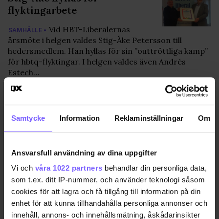
flyktingarbete
Vid HBT-Liberalernas
SAMHÄLLE •
årsmöte i helgen valdes Stig-Åke Petersson till
hedersmedlem. Han hyllas för sin ”outtröttliga kamp”
för hbtq-flyktingar. I helgen valdes även Andrés
Estech…
2016-03-15
Samtycke
Information
Reklaminställningar
Om
Namn och Nytt med pension
och medalj
Ansvarsfull användning av dina uppgifter
I fredags avtackades en av
LIVSSTIL •
Vi och
våra 1022 partners
behandlar din personliga data,
RFSLs pionjärer. Efter att ha hjälp över 3000 hbt-
som t.ex. ditt IP-nummer, och använder teknologi såsom
flyktingar tar nu Stig-Åke Petersson ut sin pension. En
cookies för att lagra och få tillgång till information på din
annan pionjär, Göran Söderström, har tagit e…
enhet för att kunna tillhandahålla personliga annonser och
2015-04-22
innehåll, annons- och innehållsmätning, åskådarinsikter