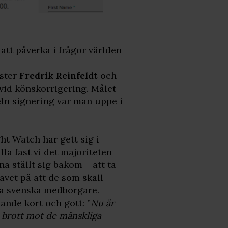
 att påverka i frågor världen
ister
Fredrik Reinfeldt
och
 vid könskorrigering. Målet
eln signering var man uppe i
t Watch har gett sig i
lla fast vi det majoriteten
a ställt sig bakom – att ta
avet på att de som skall
ra svenska medborgare.
ande kort och gott: ”
Nu är
tt brott mot de mänskliga