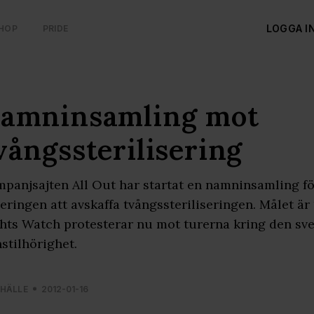
LOGGA I
HOP
PRIDE
amninsamling mot
vångssterilisering
panjsajten All Out har startat en namninsamling fö
eringen att avskaffa tvångssteriliseringen. Målet 
hts Watch protesterar nu mot turerna kring den sve
stilhörighet.
HÄLLE
2012-01-16