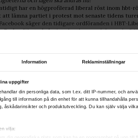
tigheterna och lagen ska ändras nu!
”
tidigt har en högprofilerad liberal röst inom hbt-r
t att lämna partiet i protest mot senaste tidens ture
Facebook säger den tidigare ordföranden i HBT-Libe
t
Barbro Westerholm
inte kan leva med det sveket
”. 
riken ”Tack och adjö Folkpartiet!”: ”
Partiledningen s
nspersoner och landsmötesombud.
”
Information
Reklaminställningar
Signa upp dig för att
fortsätta läsa
ina uppgifter
För att fortsätta läsa hela artikeln, och
många andra artiklar på qx.se, behöver
handlar din personliga data, som t.ex. ditt IP-nummer, och anv
du signa upp dig, det är helt gratis och
illgång till information på din enhet för att kunna tillhandahålla pe
du får dessutom våra nyhetsbrev.
, åskådarinsikter och produktutveckling. Du kan själv välja vilk
JA, JAG VILL LÄSA HELA ARTIKELN
n vilja:
Redan prenumerant?
om din geografiska plats som kan ha en noggrannhet på upp till f