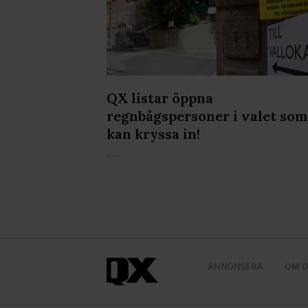
 men
QX listar öppna
prider kärlek
regnbågspersoner i valet som
nska Soren
kan kryssa in!
ANNONSERA
OM 