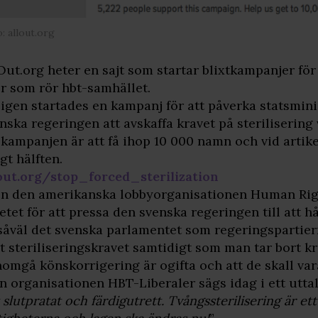
: allout.org
Out.org heter en sajt som startar blixtkampanjer för
r som rör hbt-samhället.
igen startades en kampanj för att påverka statsmin
nska regeringen att avskaffa kravet på sterilisering
 kampanjen är att få ihop 10 000 namn och vid artik
gt hälften.
out.org/stop_forced_sterilization
n den amerikanska lobbyorganisationen Human Righ
etet för att pressa den svenska regeringen till att hå
såväl det svenska parlamentet som regeringspartiern
t steriliseringskravet samtidigt som man tar bort kr
omgå könskorrigering är ogifta och att de skall va
n organisationen HBT-Liberaler sägs idag i ett uttal
 slutpratat och färdigutrett. Tvångssterilisering är e