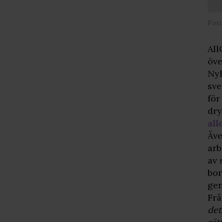
Foto
All
öve
Nyl
sve
för
dry
all
Äve
arb
av 
bor
gen
Frå
det