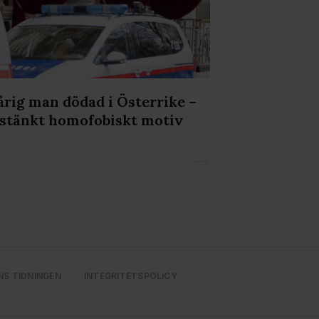
årig man dödad i Österrike –
WorldPride a
stänkt homofobiskt motiv
popfest och 
demokratin
NS TIDNINGEN
INTEGRITETSPOLICY