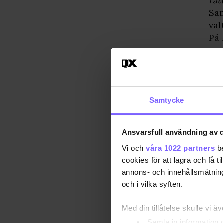
rät
Sam
val
På 
mo
rub
tra
Samtycke
Ansvarsfull användning av d
Vi och
våra 1022 partners
be
cookies för att lagra och få t
annons- och innehållsmätning
och i vilka syften.
Med din tillåtelse skulle vi äve
Samla in information 