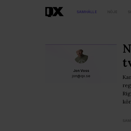
SAMHÄLLE
NÖJE
S
N
t
Jon Voss
jon@qx.se
Kam
reg
Rig
kön
SAM