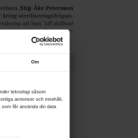
örelsen,
Stig-Åke Petersson
r kring steriliseringsfrågan.
ralerna att han ”
till skillnad
Han säger i sitt inlägg under
viker dubbelt – både
Om
änder teknologi såsom
rsonliga annonser och innehåll,
a som får använda din data
lera meter