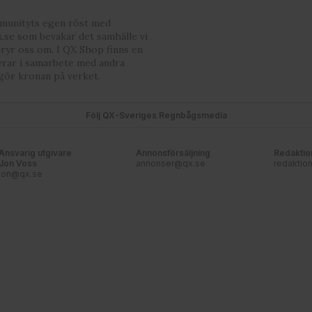
mmunityts egen röst med
.se som bevakar det samhälle vi
bryr oss om. I QX Shop finns en
erar i samarbete med andra
gör kronan på verket.
Följ QX-Sveriges Regnbågsmedia
Ansvarig utgivare
Annonsförsäljning
Redaktio
Jon Voss
annonser@qx.se
redaktio
jon@qx.se