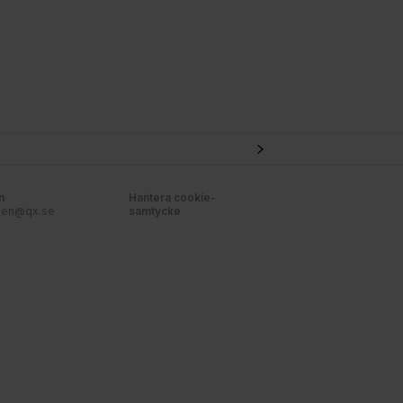
n
Hantera cookie-
nen@qx.se
samtycke