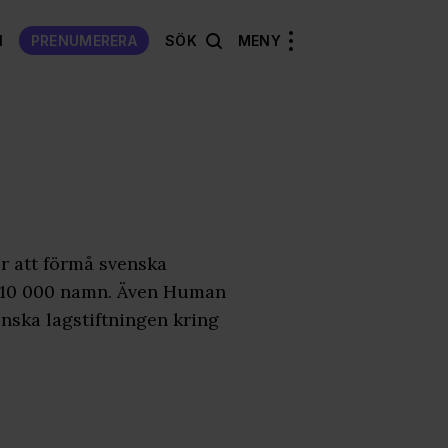
N
PRENUMERERA
SÖK
MENY
r att förmå svenska
är 10 000 namn. Även Human
nska lagstiftningen kring