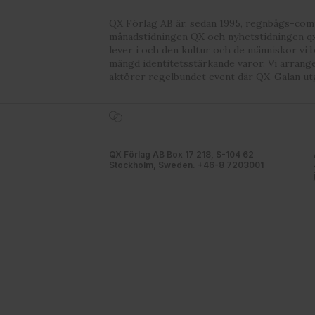
QX Förlag AB är, sedan 1995, regnbågs-co
månadstidningen QX och nyhetstidningen qx
lever i och den kultur och de människor vi 
mängd identitetsstärkande varor. Vi arrang
aktörer regelbundet event där QX-Galan ut
QX Förlag AB Box 17 218, S-104 62
Stockholm, Sweden. +46-8 7203001