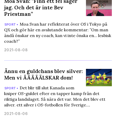
Moa Svan: ”Finn ett fel säger
jag. Och det är inte Bev
Priestman”
Moa Svan har reflekterat över OS i Tokyo på
SPORT •
QX och gör här en avslutande kommentar: ”Om man
ändå önskar en ny coach, kan vi inte önska en… lesbisk
coach?”
2021-08-08
Ännu en guldchans blev silver:
Men vi ÄÄÄÄÄLSKAR dom!
Det blir till slut Kanada som
SPORT •
kniper OS-guldet efter en tapper kamp från det
riktiga landslaget. Så nära det var. Men det blev ett
silver. ett silver i OS-fotbollen för Sverige….
2021-08-06