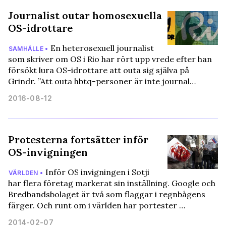
Journalist outar homosexuella
OS-idrottare
En heterosexuell journalist
SAMHÄLLE •
som skriver om OS i Rio har rört upp vrede efter han
försökt lura OS-idrottare att outa sig själva på
Grindr. ”Att outa hbtq-personer är inte journal…
2016-08-12
Protesterna fortsätter inför
OS-invigningen
Inför OS invigningen i Sotji
VÄRLDEN •
har flera företag markerat sin inställning. Google och
Bredbandsbolaget är två som flaggar i regnbågens
färger. Och runt om i världen har portester …
2014-02-07