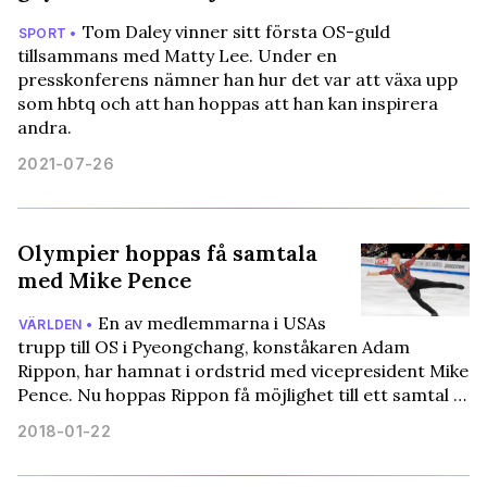
Tom Daley vinner sitt första OS-guld
SPORT •
tillsammans med Matty Lee. Under en
presskonferens nämner han hur det var att växa upp
som hbtq och att han hoppas att han kan inspirera
andra.
2021-07-26
Olympier hoppas få samtala
med Mike Pence
En av medlemmarna i USAs
VÄRLDEN •
trupp till OS i Pyeongchang, konståkaren Adam
Rippon, har hamnat i ordstrid med vicepresident Mike
Pence. Nu hoppas Rippon få möjlighet till ett samtal …
2018-01-22