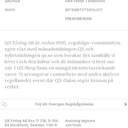
QRUISER
HÄR FINNS TIDNINGEN
SHOP
INTEGRITETSPOLICY
PRENUMERERA
QX Förlag AB är, sedan 1995, regnbågs-communityts
egen röst med månadstidningen QX och
nyhetstidningen qx.se som bevakar det samhälle vi
lever i och den kultur och de människor vi bryr oss
om. I QX Shop finns en mängd identitetsstärkande
varor. Vi arrangerar i samarbete med andra aktörer
regelbundet event där QX-Galan utgör kronan på
verket.
Följ QX-Sveriges Regnbågsmedia
QX Förlag AB Box 17 218, S-104
Ansvarig utgivare
62 Stockholm, Sweden. +46-8
Jon Voss