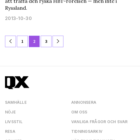
att träffa den ryska HBT-rörelsen — men inte i
Ryssland.
2013-10-30
1
2
3
SAMHÄLLE
ANNONSERA
NÖJE
OM OSS
LIVSSTIL
VANLIGA FRÅGOR OCH SVAR
RESA
TIDNINGSARKIV