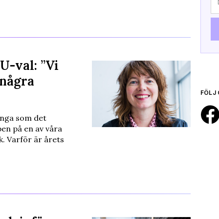
U-val: ”Vi
 några
FÖLJ 
ånga som det
pen på en av våra
. Varför är årets