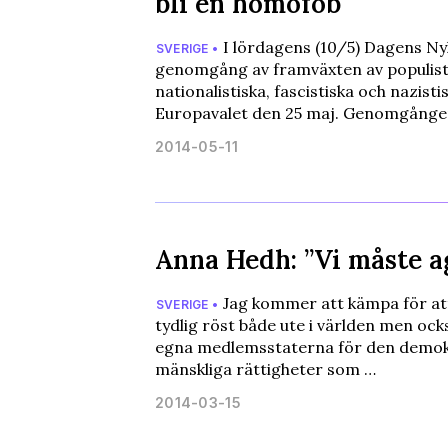
bli en homofob
I lördagens (10/5) Dagens Ny
SVERIGE •
genomgång av framväxten av populist
nationalistiska, fascistiska och nazisti
Europavalet den 25 maj. Genomgång
2014-05-11
Anna Hedh: ”Vi måste a
Jag kommer att kämpa för att
SVERIGE •
tydlig röst både ute i världen men oc
egna medlemsstaterna för den demokr
mänskliga rättigheter som …
2014-03-15