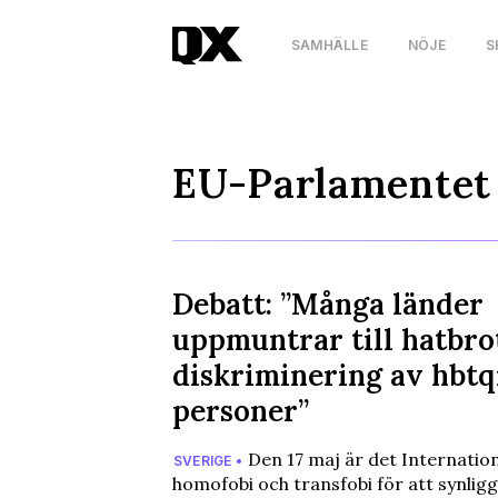
SAMHÄLLE
NÖJE
S
EU-Parlamentet
Debatt: ”Många länder
uppmuntrar till hatbro
diskriminering av hbtq
personer”
Den 17 maj är det Internatio
SVERIGE •
homofobi och transfobi för att synli