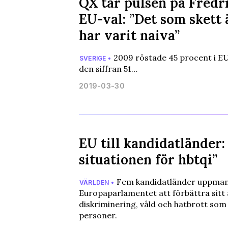
QX tar pulsen på Fredr
EU-val: ”Det som skett ä
har varit naiva”
2009 röstade 45 procent i EU
SVERIGE •
den siffran 51…
2019-03-30
EU till kandidatländer:
situationen för hbtqi”
Fem kandidatländer uppman
VÄRLDEN •
Europaparlamentet att förbättra sitt
diskriminering, våld och hatbrott som
personer.