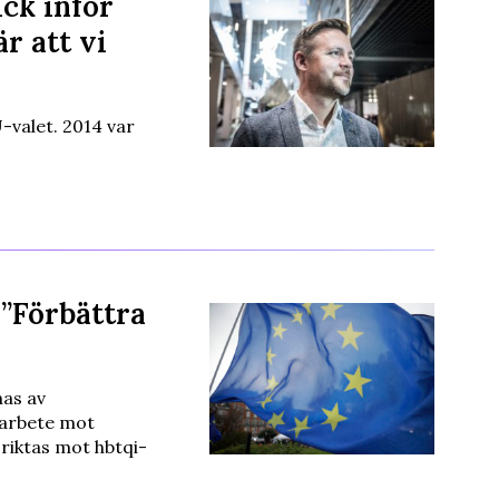
ick inför
r att vi
-valet. 2014 var
 ”Förbättra
as av
 arbete mot
 riktas mot hbtqi-