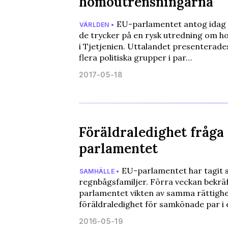
homoutrensningarna
EU-parlamentet antog idag 
VÄRLDEN •
de trycker på en rysk utredning om 
i Tjetjenien. Uttalandet presenterad
flera politiska grupper i par…
2017-05-18
Föräldraledighet fråga
parlamentet
EU-parlamentet har tagit s
SAMHÄLLE •
regnbågsfamiljer. Förra veckan bekrä
parlamentet vikten av samma rättighet
föräldraledighet för samkönade par i 
2016-05-19