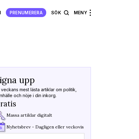
N
PRENUMERERA
SÖK
MENY
Välkommen
Tillbaka
igna upp
Kod skick
Tack för att du sign
 veckans mest lästa artiklar om politik,
nyhetsbrev!
mhälle och nöje i din inkorg.
Fyll i koden vi skicka
ratis
Massa artiklar digitalt
Koden är giltig i
15m
Fick du inget mejl?
S
Nyhetsbrev - Dagligen eller veckovis