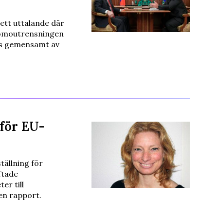
ett uttalande där
homoutrensningen
es gemensamt av
 för EU-
tällning för
ftade
er till
en rapport.