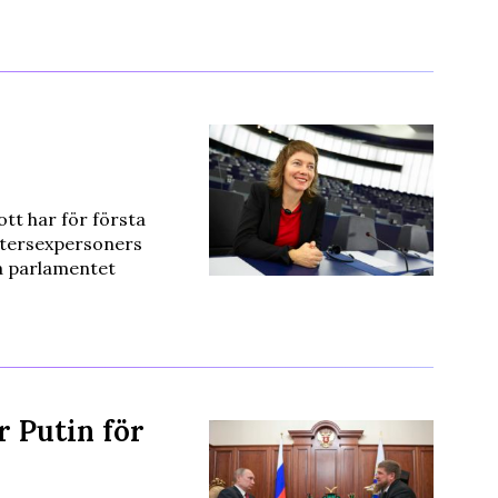
t har för första
ntersexpersoners
ela parlamentet
 Putin för