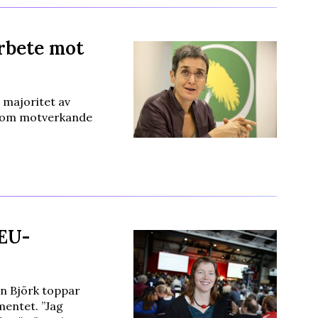
arbete mot
 majoritet av
n om motverkande
 EU-
in Björk toppar
mentet. ”Jag