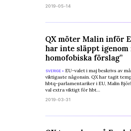
2019-05-14
QX möter Malin inför E
har inte släppt igenom
homofobiska förslag”
EU-valet i maj beskrivs av m
SVERIGE •
viktigaste någonsin. QX har tagit tem
hbtq-parlamentariker i EU, Malin Björk
val extra viktigt för hbt…
2019-03-31