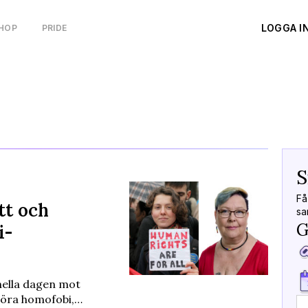
LOGGA I
HOP
PRIDE
S
Få
tt och
sa
G
i-
nella dagen mot
ggöra homofobi,…