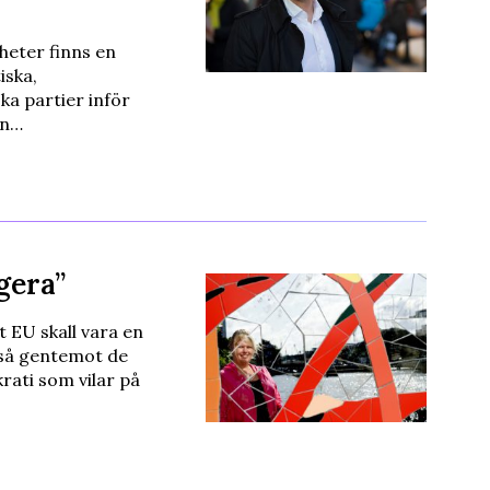
heter finns en
iska,
ska partier inför
en…
gera”
 EU skall vara en
kså gentemot de
ati som vilar på