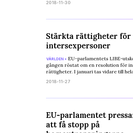
2018-11-30
Stärkta rättigheter för
intersexpersoner
EU-parlamentets LIBE-utskot
VÄRLDEN •
gången röstat om en resolution för i
rättigheter. I januari tas vidare till h
2018-11-27
EU-parlamentet pressar
att få stopp på