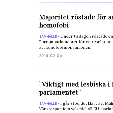
Majoritet röstade för 
homofobi
Under tisdagen röstade en
SAMHÄLLE •
Europaparlamentet för en resolutio
av homofobi inom unionen.
2014-02-04
”Viktigt med lesbiska i
parlamentet”
I går stod det klart att Mal
SAMHÄLLE •
Vänsterpartiets valsedel till EU-parla