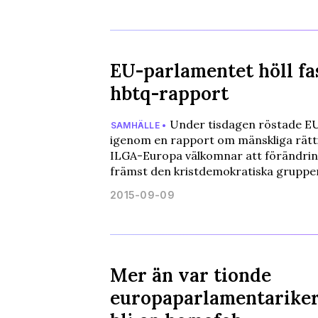
EU-parlamentet höll fa
hbtq-rapport
Under tisdagen röstade E
SAMHÄLLE •
igenom en rapport om mänskliga rätti
ILGA-Europa välkomnar att förändrin
främst den kristdemokratiska grupp
2015-09-09
Mer än var tionde
europaparlamentariker