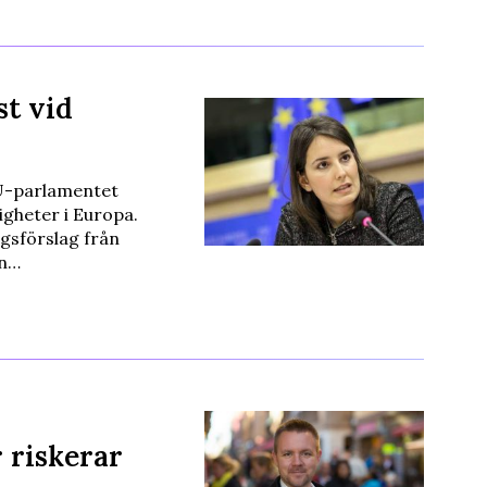
st vid
U-parlamentet
gheter i Europa.
gsförslag från
en…
 riskerar