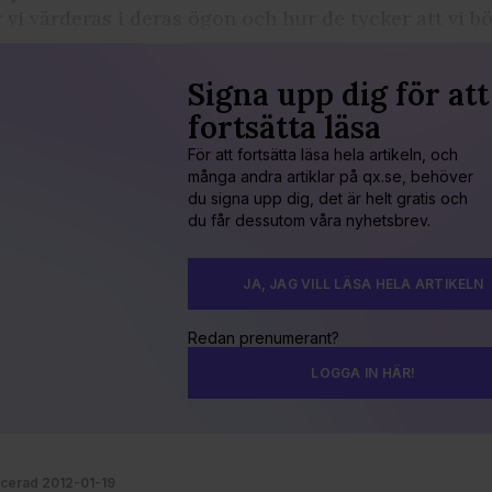
 vi värderas i deras ögon och hur de tycker att vi b
Signa upp dig för att
fortsätta läsa
För att fortsätta läsa hela artikeln, och
många andra artiklar på qx.se, behöver
du signa upp dig, det är helt gratis och
du får dessutom våra nyhetsbrev.
JA, JAG VILL LÄSA HELA ARTIKELN
Redan prenumerant?
LOGGA IN HÄR!
icerad 2012-01-19