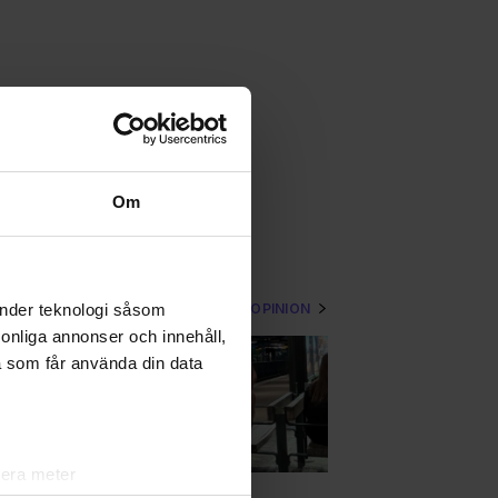
Om
VISA MER OPINION
änder teknologi såsom
rsonliga annonser och innehåll,
a som får använda din data
lera meter