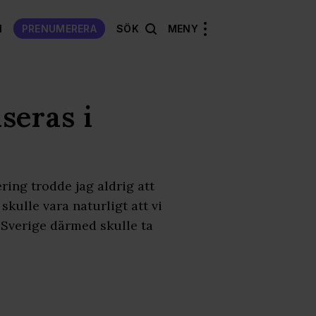
N
PRENUMERERA
SÖK
MENY
seras i
ring trodde jag aldrig att
skulle vara naturligt att vi
t Sverige därmed skulle ta