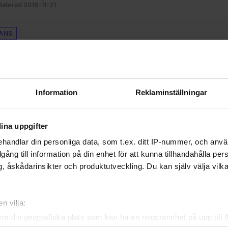
aterad 2016-11-21
ANS
A DEN HÄR ARTIKELN
Information
Reklaminställningar
ina uppgifter
handlar din personliga data, som t.ex. ditt IP-nummer, och anv
illgång till information på din enhet för att kunna tillhandahålla pe
, åskådarinsikter och produktutveckling. Du kan själv välja vilk
n vilja:
om din geografiska plats som kan ha en noggrannhet på upp till f