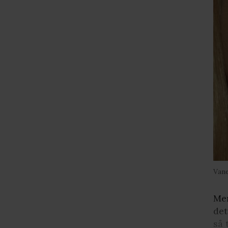
Van
Men
det
så 