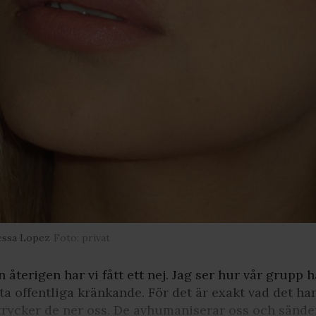
essa Lopez
Foto: privat
 återigen har vi fått ett nej. Jag ser hur vår grupp 
ta offentliga kränkande. För det är exakt vad det h
trycker de ner oss. De avhumaniserar oss och sände