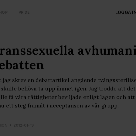
LOGGA I
HOP
PRIDE
ranssexuella avhumani
ebatten
t jag skrev en debattartikel angående tvångssterilise
 skulle behöva ta upp ämnet igen. Jag trodde att det 
lle få våra rättigheter beviljade enligt lagen och at
u ett steg framåt i acceptansen av vår grupp.
NION
2012-01-19