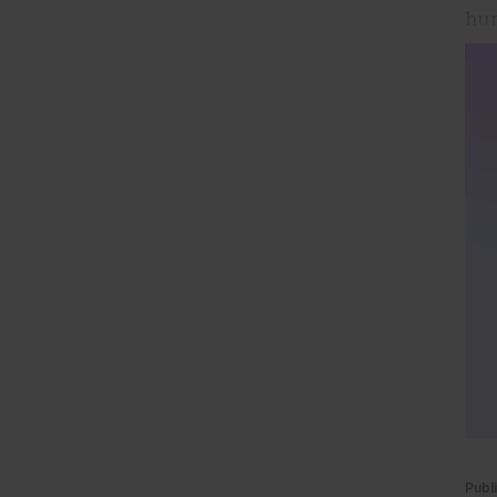
hur
Publ