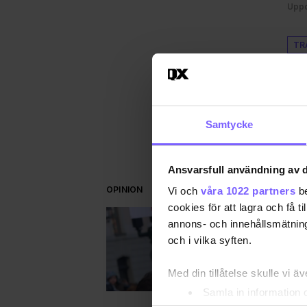
Uppd
TR
DEL
Samtycke
Ansvarsfull användning av d
OPINION
Vi och
våra 1022 partners
be
cookies för att lagra och få t
annons- och innehållsmätning
och i vilka syften.
Med din tillåtelse skulle vi äve
Samla in information 