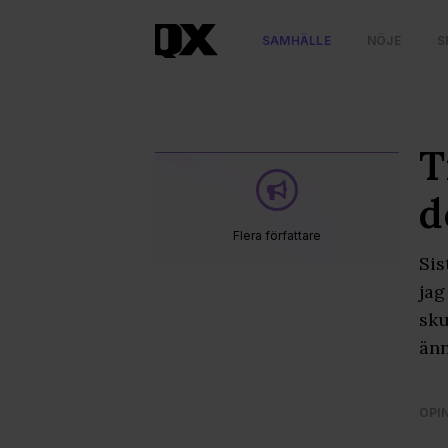
SAMHÄLLE
NÖJE
S
T
d
Flera författare
Sis
jag
sku
änn
OPI