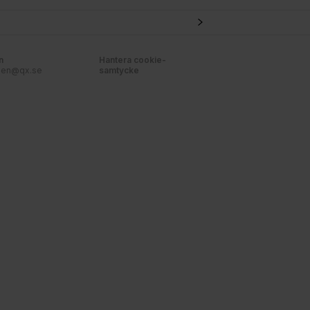
n
Hantera cookie-
nen@qx.se
samtycke