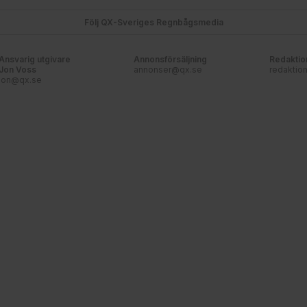
Följ QX-Sveriges Regnbågsmedia
Ansvarig utgivare
Annonsförsäljning
Redaktio
Jon Voss
annonser@qx.se
redaktio
jon@qx.se